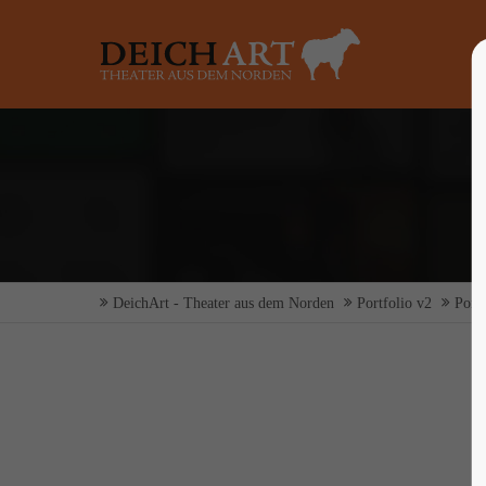
Login
Supp
Benutzername
Lorem ip
2
Passwort
DeichArt - Theater aus dem Norden
Portfolio v2
Portf
Anmelden
We offer 
Mon - F
Register
|
Lost your password?