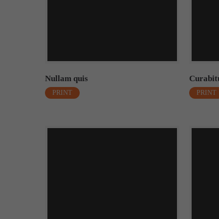
Nullam quis
Curabit
PRINT
PRINT