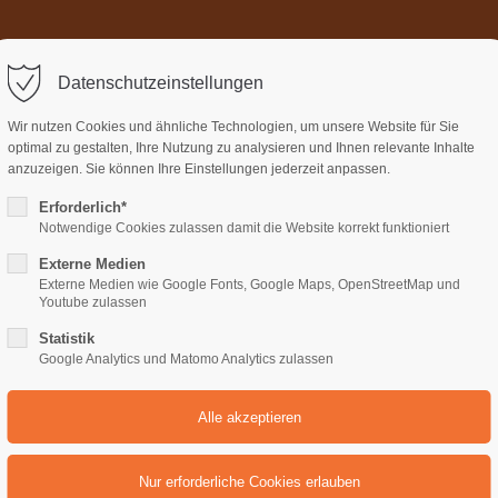
Home
Über uns
Termi
ort
Get in touch
Datenschutzeinstellungen
sum dolor sit amet:
Cybersteel Inc.
Wir nutzen Cookies und ähnliche Technologien, um unsere Website für Sie
376-293 City Road, Suite 600
optimal zu gestalten, Ihre Nutzung zu analysieren und Ihnen relevante Inhalte
San Francisco, CA 94102
anzuzeigen. Sie können Ihre Einstellungen jederzeit anpassen.
Erforderlich*
4h
Notwendige Cookies zulassen damit die Website korrekt funktioniert
Have any questions?
/ 365days
+44 1234 567 890
Externe Medien
Externe Medien wie Google Fonts, Google Maps, OpenStreetMap und
Drop us a line
Youtube zulassen
olio col-4 /v2
info@yourdomain.com
Statistik
support for our customers
Google Analytics und Matomo Analytics zulassen
ri 8:00am - 5:00pm
(GMT +1)
All
Logo
Web
Print
Video