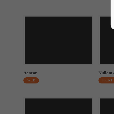
Aenean
Nullam 
WEB
PRINT