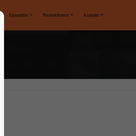
ne
Ensemble
Produktionen
Kontakt
About us
Lorem ipsum dolor sit amet, consectetuer
adipiscing elit.
Aenean commodo ligula eget dolor. Aenean
massa. Cum sociis natoque penatibus et
magnis dis parturient montes, nascetur
ridiculus mus. Donec quam felis, ultricies
nec.