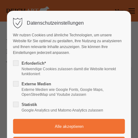
Menu
Login
Datenschutzeinstellungen
Benutzername
Wir nutzen Cookies und ähnliche Technologien, um unsere
UFOS ÜBERM NORDER!
Website für Sie optimal zu gestalten, Ihre Nutzung zu analysieren
und Ihnen relevante Inhalte anzuzeigen. Sie können Ihre
Ein Science-Fiction-Live-Trash-Hörspiel von
Einstellungen jederzeit anpassen.
Passwort
Jens Raschke
Erforderlich*
Notwendige Cookies zulassen damit die Website korrekt
funktioniert
Externe Medien
Anmelden
Externe Medien wie Google Fonts, Google Maps,
OpenStreetMap und Youtube zulassen
Register
|
Lost your password?
Statistik
Google Analytics und Matomo Analytics zulassen
Support
Lorem ipsum dolor sit amet: