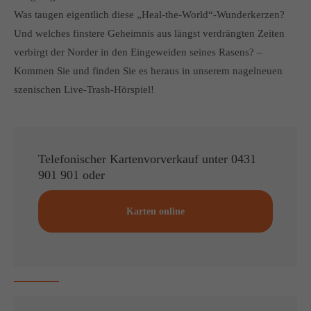
Was taugen eigentlich diese „Heal-the-World“-Wunderkerzen?
About us
Und welches finstere Geheimnis aus längst verdrängten Zeiten
Lorem ipsum dolor sit amet, consectetuer adipiscing elit.
verbirgt der Norder in den Eingeweiden seines Rasens? –
Kommen Sie und finden Sie es heraus in unserem nagelneuen
Aenean commodo ligula eget dolor. Aenean massa. Cum
szenischen Live-Trash-Hörspiel!
sociis natoque penatibus et magnis dis parturient montes,
nascetur ridiculus mus. Donec quam felis, ultricies nec.
Telefonischer Kartenvorverkauf unter 0431
901 901 oder
Karten online