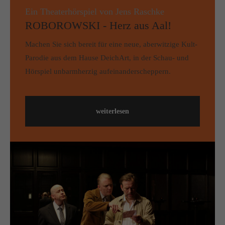
Ein Theaterhörspiel von Jens Raschke
ROBOROWSKI - Herz aus Aal!
Machen Sie sich bereit für eine neue, aberwitzige Kult-
Parodie aus dem Hause DeichArt, in der Schau- und
Hörspiel unbarmherzig aufeinanderscheppern.
weiterlesen