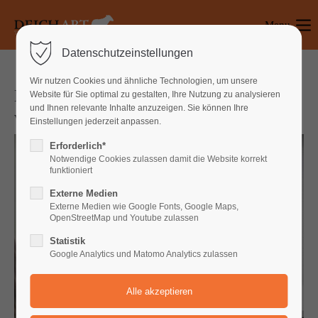
Menu
Login
Datenschutzeinstellungen
Benutzername
Wir nutzen Cookies und ähnliche Technologien, um unsere
KLAMMS KRIEG
Website für Sie optimal zu gestalten, Ihre Nutzung zu analysieren
und Ihnen relevante Inhalte anzuzeigen. Sie können Ihre
von Kai Hensel
Einstellungen jederzeit anpassen.
Passwort
Erforderlich*
Notwendige Cookies zulassen damit die Website korrekt
funktioniert
Externe Medien
Anmelden
Externe Medien wie Google Fonts, Google Maps,
OpenStreetMap und Youtube zulassen
Register
|
Lost your password?
Statistik
Google Analytics und Matomo Analytics zulassen
Support
Lorem ipsum dolor sit amet: