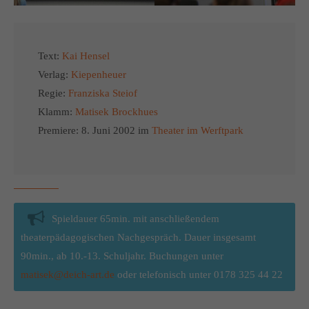
Text:
Kai Hensel
Verlag:
Kiepenheuer
Regie:
Franziska Steiof
Klamm:
Matisek Brockhues
Premiere: 8. Juni 2002 im
Theater im Werftpark
Spieldauer 65min. mit anschließendem
theaterpädagogischen Nachgespräch. Dauer insgesamt
90min., ab 10.-13. Schuljahr. Buchungen unter
matisek@deich-art.de
oder telefonisch unter 0178 325 44 22