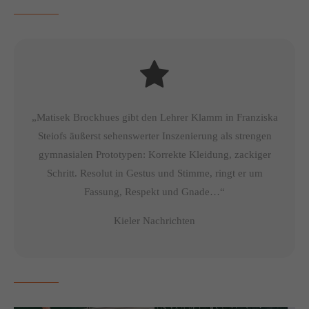
About us
Lorem ipsum dolor sit amet, consectetuer adipiscing elit.
Aenean commodo ligula eget dolor. Aenean massa. Cum
sociis natoque penatibus et magnis dis parturient montes,
nascetur ridiculus mus. Donec quam felis, ultricies nec.
„Matisek Brockhues gibt den Lehrer Klamm in Franziska
Steiofs äußerst sehenswerter Inszenierung als strengen
gymnasialen Prototypen: Korrekte Kleidung, zackiger
Schritt. Resolut in Gestus und Stimme, ringt er um
Fassung, Respekt und Gnade…“
Kieler Nachrichten