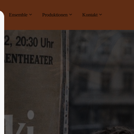
ne
Ensemble
Produktionen
Kontakt
About us
Lorem ipsum dolor sit amet, consectetuer
adipiscing elit.
Aenean commodo ligula eget dolor. Aenean
massa. Cum sociis natoque penatibus et
magnis dis parturient montes, nascetur
ridiculus mus. Donec quam felis, ultricies
nec.