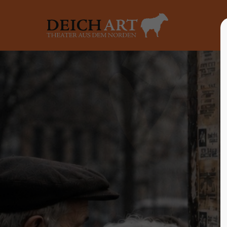
Login
Supp
Benutzername
Lorem ip
2
Passwort
Anmelden
We offer 
Mon - F
Register
|
Lost your password?