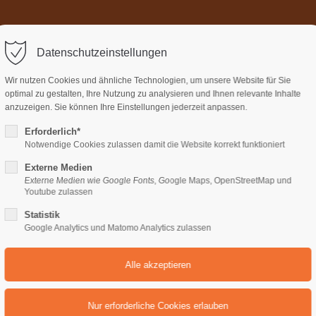
Home
Über uns
Termi
ort
Get in touch
Datenschutzeinstellungen
sum dolor sit amet:
Cybersteel Inc.
Wir nutzen Cookies und ähnliche Technologien, um unsere Website für Sie
376-293 City Road, Suite 600
optimal zu gestalten, Ihre Nutzung zu analysieren und Ihnen relevante Inhalte
San Francisco, CA 94102
anzuzeigen. Sie können Ihre Einstellungen jederzeit anpassen.
Erforderlich*
4h
Notwendige Cookies zulassen damit die Website korrekt funktioniert
Have any questions?
/ 365days
+44 1234 567 890
Externe Medien
Externe Medien wie Google Fonts, Google Maps, OpenStreetMap und
Drop us a line
Youtube zulassen
info@yourdomain.com
Statistik
support for our customers
Google Analytics und Matomo Analytics zulassen
ri 8:00am - 5:00pm
(GMT +1)