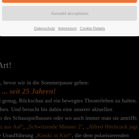
Datenschutz
Impressum
Cookie-Details
rt!
t, bevor wir in die Sommerpause gehen:
.. seit 25 Jahren!
d genug, Rückschau auf ein bewegtes Theaterleben zu halten
hen. Und besucht bis dahin eine unserer aktuellen
o des Schauspielhauses oder wo auch immer man sie antrifft:
z aus Aal“
,
„Schwitzende Männer 2"
,
„Alfred Hitchcock jagt
te Uraufführung
„Kinski in Kiel“
, die dem polarisierenden