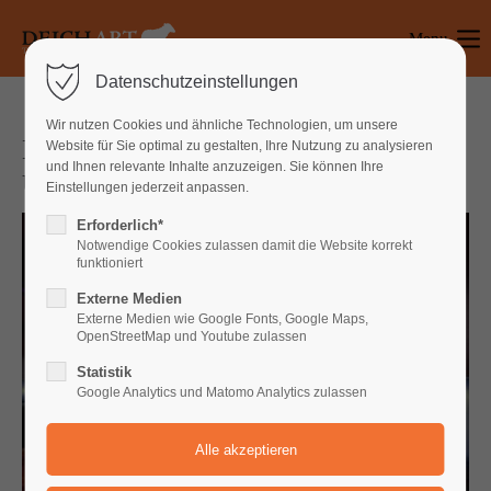
Menu
Login
Datenschutzeinstellungen
Benutzername
Wir nutzen Cookies und ähnliche Technologien, um unsere
Kunst
Website für Sie optimal zu gestalten, Ihre Nutzung zu analysieren
und Ihnen relevante Inhalte anzuzeigen. Sie können Ihre
Über Geschmack lässt sich nicht streiten
Einstellungen jederzeit anpassen.
Passwort
Erforderlich*
Notwendige Cookies zulassen damit die Website korrekt
funktioniert
Externe Medien
Anmelden
Externe Medien wie Google Fonts, Google Maps,
OpenStreetMap und Youtube zulassen
Register
|
Lost your password?
Statistik
Google Analytics und Matomo Analytics zulassen
Support
Lorem ipsum dolor sit amet: