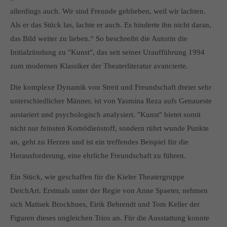
allerdings auch. Wir sind Freunde geblieben, weil wir lachten.
About us
Als er das Stück las, lachte er auch. Es hinderte ihn nicht daran,
Lorem ipsum dolor sit amet, consectetuer adipiscing elit.
das Bild weiter zu lieben.“ So beschreibt die Autorin die
Initialzündung zu "Kunst", das seit seiner Uraufführung 1994
Aenean commodo ligula eget dolor. Aenean massa. Cum
zum modernen Klassiker der Theaterliteratur avancierte.
sociis natoque penatibus et magnis dis parturient montes,
nascetur ridiculus mus. Donec quam felis, ultricies nec.
Die komplexe Dynamik von Streit und Freundschaft dreier sehr
unterschiedlicher Männer, ist von Yasmina Reza aufs Genaueste
austariert und psychologisch analysiert. "Kunst" bietet somit
nicht nur feinsten Komödienstoff, sondern rührt wunde Punkte
an, geht zu Herzen und ist ein treffendes Beispiel für die
Herausforderung, eine ehrliche Freundschaft zu führen.
Ein Stück, wie geschaffen für die Kieler Theatergruppe
DeichArt. Erstmals unter der Regie von Anne Spaeter, nehmen
sich Matisek Brockhues, Eirik Behrendt und Tom Keller der
Figuren dieses ungleichen Trios an. Für die Ausstattung konnte