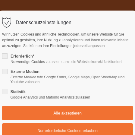
Home
Über uns
Termi
ort
Get in touch
Datenschutzeinstellungen
sum dolor sit amet:
Cybersteel Inc.
Wir nutzen Cookies und ähnliche Technologien, um unsere Website für Sie
376-293 City Road, Suite 600
optimal zu gestalten, Ihre Nutzung zu analysieren und Ihnen relevante Inhalte
San Francisco, CA 94102
anzuzeigen. Sie können Ihre Einstellungen jederzeit anpassen.
Erforderlich*
4h
Notwendige Cookies zulassen damit die Website korrekt funktioniert
Have any questions?
/ 365days
+44 1234 567 890
Externe Medien
Externe Medien wie Google Fonts, Google Maps, OpenStreetMap und
Drop us a line
Youtube zulassen
olio col-2 /v4
info@yourdomain.com
Statistik
support for our customers
Google Analytics und Matomo Analytics zulassen
ri 8:00am - 5:00pm
(GMT +1)
All
Logo
Web
Print
Video