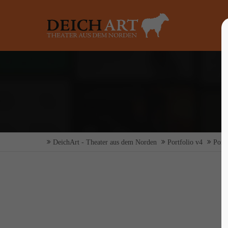
Login
Supp
Benutzername
Lorem ip
2
Passwort
DeichArt - Theater aus dem Norden
Portfolio v4
Portf
Anmelden
We offer 
Mon - F
Register
|
Lost your password?