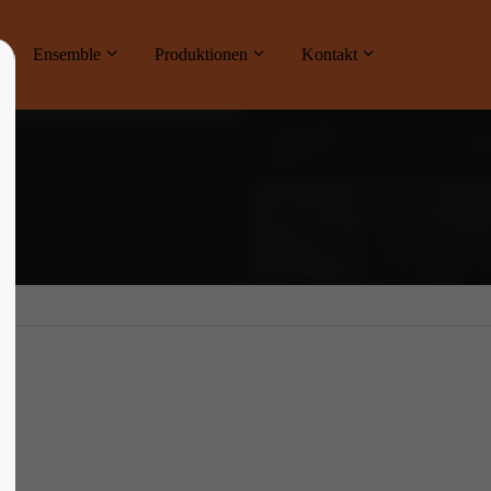
ne
Ensemble
Produktionen
Kontakt
About us
Lorem ipsum dolor sit amet, consectetuer
adipiscing elit.
Aenean commodo ligula eget dolor. Aenean
massa. Cum sociis natoque penatibus et
magnis dis parturient montes, nascetur
ridiculus mus. Donec quam felis, ultricies
nec.