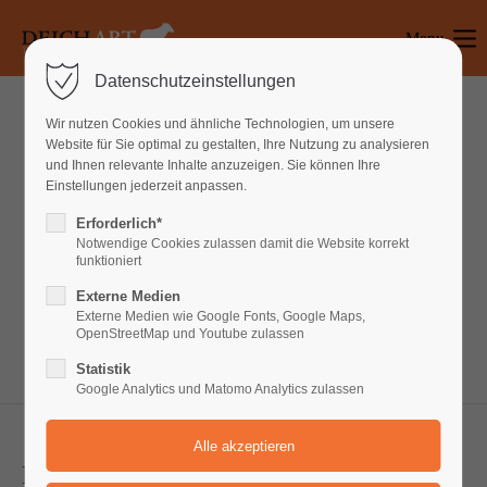
Menu
Login
Datenschutzeinstellungen
Benutzername
Wir nutzen Cookies und ähnliche Technologien, um unsere
News
Website für Sie optimal zu gestalten, Ihre Nutzung zu analysieren
und Ihnen relevante Inhalte anzuzeigen. Sie können Ihre
Einstellungen jederzeit anpassen.
Passwort
Lorem ipsum dolor sit amet, consectetuer
Erforderlich*
Notwendige Cookies zulassen damit die Website korrekt
adipiscing elit. Aenean commodo ligula eget
funktioniert
dolor. Aenean massa.
Externe Medien
Anmelden
Externe Medien wie Google Fonts, Google Maps,
OpenStreetMap und Youtube zulassen
Register
|
Lost your password?
Statistik
Google Analytics und Matomo Analytics zulassen
Support
Lorem ipsum dolor sit amet:
News 2-columns