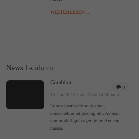
About us
WEITERLESEN …
Lorem ipsum dolor sit amet, consectetuer adipiscing elit.
Aenean commodo ligula eget dolor. Aenean massa. Cum
sociis natoque penatibus et magnis dis parturient montes,
nascetur ridiculus mus. Donec quam felis, ultricies nec.
News 1-column
Curabitur
0
15. Jun 2015 /
von Nico Goldmann
Lorem ipsum dolor sit amet,
consectetuer adipiscing elit. Aenean
commodo ligula eget dolor. Aenean
massa.