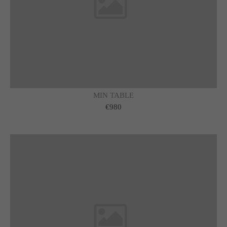
About us
Lorem ipsum dolor sit amet, consectetuer adipiscing elit.
Aenean commodo ligula eget dolor. Aenean massa. Cum
sociis natoque penatibus et magnis dis parturient montes,
nascetur ridiculus mus. Donec quam felis, ultricies nec.
MIN TABLE
€980