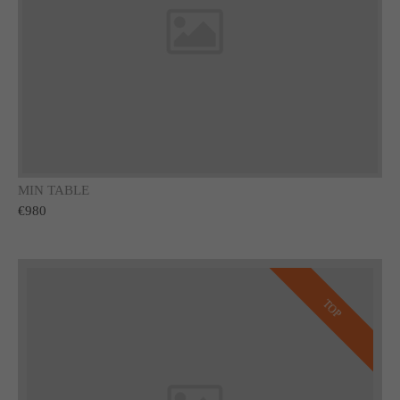
MIN TABLE
€980
TOP