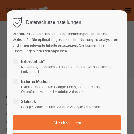
Menu
Login
Datenschutzeinstellungen
Benutzername
Wir nutzen Cookies und ähnliche Technologien, um unsere
Website für Sie optimal zu gestalten, Ihre Nutzung zu analysieren
Interactive elements
und Ihnen relevante Inhalte anzuzeigen. Sie können Ihre
Einstellungen jederzeit anpassen.
Google Maps/Multiple Marker
Passwort
Erforderlich*
Notwendige Cookies zulassen damit die Website korrekt
funktioniert
Externe Medien
Anmelden
Externe Medien wie Google Fonts, Google Maps,
OpenStreetMap und Youtube zulassen
Google Maps API Schlüssel benötigt. Bitte tragen Sie den API
Register
|
Lost your password?
Statistik
Schlüssel im Template customelement_gmap.html5 ein Google
Google Analytics und Matomo Analytics zulassen
Support
Maps API Schlüssel benötigt. Bitte tragen Sie den API Schlüssel
im Template customelement_gmap.html5 ein Google Maps API
Lorem ipsum dolor sit amet:
Schlüssel benötigt. Bitte tragen Sie den API Schlüssel im