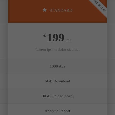
BEST SELLER
STANDARD
199
€
/mo
Lorem ipsum dolor sit amet
1000 Ads
5GB Download
10GB Upload[nbsp]
Analytic Report