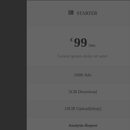
STARTER
99
€
/mo
Lorem ipsum dolor sit amet
1000 Ads
5GB Download
10GB Upload[nbsp]
Analytic Report