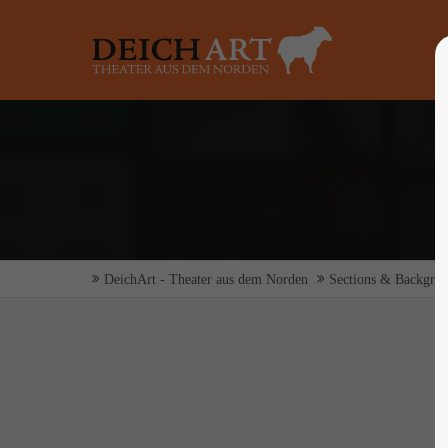
Login
Supp
Benutzername
Lorem ip
2
Passwort
DeichArt - Theater aus dem Norden
Sections & Backgro
Anmelden
We offer 
Mon - F
Register
|
Lost your password?