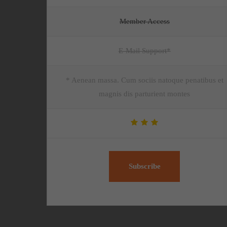
Member Access
E-Mail Support*
* Aenean massa. Cum sociis natoque penatibus et
magnis dis parturient montes
Subscribe