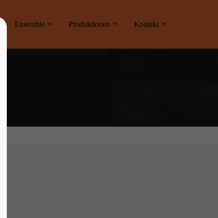
ne
Ensemble
Produktionen
Kontakt
About us
Lorem ipsum dolor sit amet, consectetuer
adipiscing elit.
Aenean commodo ligula eget dolor. Aenean
massa. Cum sociis natoque penatibus et
magnis dis parturient montes, nascetur
ridiculus mus. Donec quam felis, ultricies
nec.