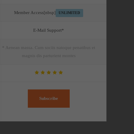
Member Access[nbsp]
UNLIMITED
E-Mail Support*
* Aenean massa. Cum sociis natoque penatibus et
magnis dis parturient montes
Subscribe