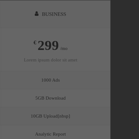
BUSINESS
299
€
/mo
Lorem ipsum dolor sit amet
1000 Ads
5GB Download
10GB Upload[nbsp]
Analytic Report