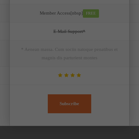
Member Access[nbsp]
FREE
E-Mail Support*
* Aenean massa. Cum sociis natoque penatibus et
magnis dis parturient montes
Subscribe