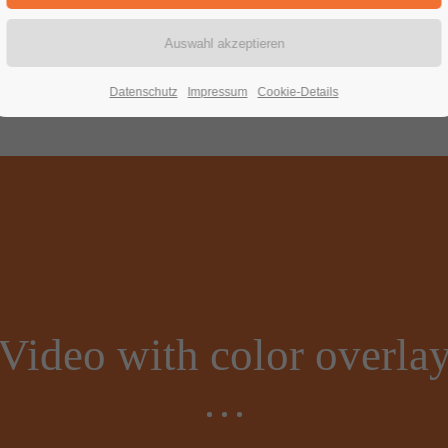
Background - Video
Datenschutz
Impressum
Cookie-Details
Video with color overla