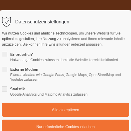
Home
Über uns
Termi
ort
Get in touch
Datenschutzeinstellungen
sum dolor sit amet:
Cybersteel Inc.
Wir nutzen Cookies und ähnliche Technologien, um unsere Website für Sie
376-293 City Road, Suite 600
optimal zu gestalten, Ihre Nutzung zu analysieren und Ihnen relevante Inhalte
San Francisco, CA 94102
anzuzeigen. Sie können Ihre Einstellungen jederzeit anpassen.
Erforderlich*
4h
Notwendige Cookies zulassen damit die Website korrekt funktioniert
Have any questions?
/ 365days
+44 1234 567 890
Externe Medien
Externe Medien wie Google Fonts, Google Maps, OpenStreetMap und
Drop us a line
Youtube zulassen
unds
Background - Video
info@yourdomain.com
Statistik
support for our customers
Google Analytics und Matomo Analytics zulassen
ri 8:00am - 5:00pm
(GMT +1)
Sections & Backgrounds