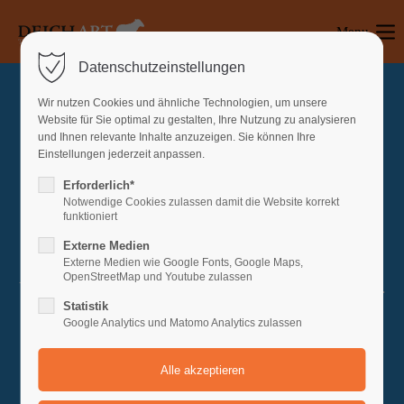
Menu
Login
Datenschutzeinstellungen
Benutzername
Wir nutzen Cookies und ähnliche Technologien, um unsere
Website für Sie optimal zu gestalten, Ihre Nutzung zu analysieren
und Ihnen relevante Inhalte anzuzeigen. Sie können Ihre
Einstellungen jederzeit anpassen.
Passwort
Erforderlich*
Notwendige Cookies zulassen damit die Website korrekt
funktioniert
Access denied
Externe Medien
Anmelden
Externe Medien wie Google Fonts, Google Maps,
OpenStreetMap und Youtube zulassen
You do not have permission for this page. Please log in.
Register
|
Lost your password?
Statistik
Login
Google Analytics und Matomo Analytics zulassen
Support
Lorem ipsum dolor sit amet: